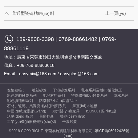
普通型瓷磚粘結(jié)劑
上一頁(yè)
189-9808-3398 | 0769-88661482 | 0769-
88861119
地址：廣東省東莞市沙田大道與進(jìn)港南路交匯處
傳真：+86-769-88863618
Email：easymix@163.com / easyplas@163.com
友情鏈接：
雕刻砂漿
干混砂漿系列
乳液系列及機(jī)械化施工
彩色裝飾砂漿系列
地坪材料系列
特殊修補(bǔ)砂漿系列
防水系列
彩色填縫劑系列
防潮膩?zhàn)酉盗?/a>
石材、瓷磚、馬賽克 粘結(jié)劑系列
舞臺(tái)木地板
中國(guó)家裝網(wǎng)
鄭州醫(yī)療家具
ISO9001認(rèn)證
活動(dòng)板房
舊房翻新
聲測(cè)管廠家
工業(yè)機(jī)器視覺設(shè)備
干混砂漿
©2018 COPYRIGHT 東莞易施寶建筑材料有限公司
粵ICP備06012426號
(hào)