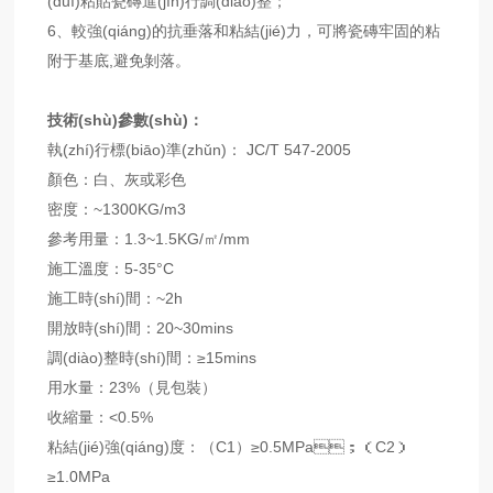
(duì)粘貼瓷磚進(jìn)行調(diào)整；
6、較強(qiáng)的抗垂落和粘結(jié)力，可將瓷磚牢固的粘
附于基底,避免剝落。
技術(shù)參數(shù)：
執(zhí)行標(biāo)準(zhǔn)： JC/T 547-2005
顏色：白、灰或彩色
密度：~1300KG/m3
參考用量：1.3~1.5KG/㎡/mm
施工溫度：5-35°C
施工時(shí)間：~2h
開放時(shí)間：20~30mins
調(diào)整時(shí)間：≥15mins
用水量：23%（見包裝）
收縮量：<0.5%
粘結(jié)強(qiáng)度：（C1）≥0.5MPa；（C2）
≥1.0MPa