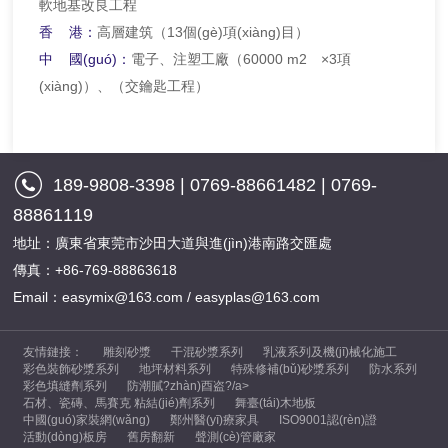
軟地基改良工程
香 港：
高層建筑（13個(gè)項(xiàng)目）
中 國(guó)：
電子、注塑工廠（60000 m2 ×3項
(xiàng)）、（交鑰匙工程）
189-9808-3398 | 0769-88661482 | 0769-
88861119
地址：廣東省東莞市沙田大道與進(jìn)港南路交匯處
傳真：+86-769-88863618
Email：easymix@163.com / easyplas@163.com
友情鏈接：
雕刻砂漿
干混砂漿系列
乳液系列及機(jī)械化施工
彩色裝飾砂漿系列
地坪材料系列
特殊修補(bǔ)砂漿系列
防水系列
彩色填縫劑系列
防潮膩?zhàn)酉盗?/a>
石材、瓷磚、馬賽克 粘結(jié)劑系列
舞臺(tái)木地板
中國(guó)家裝網(wǎng)
鄭州醫(yī)療家具
ISO9001認(rèn)證
活動(dòng)板房
舊房翻新
聲測(cè)管廠家