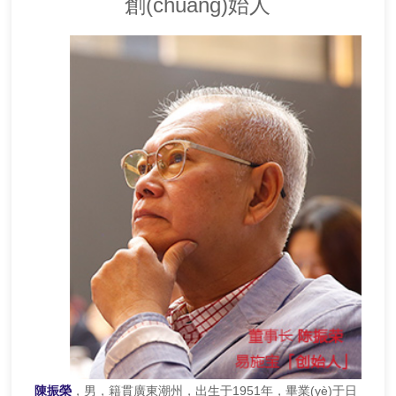
創(chuàng)始人
新聞資訊
聯(lián)系我們
陳振榮
，男，籍貫廣東潮州，出生于1951年，畢業(yè)于日